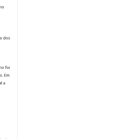
lho
ão dos
ho foi
s. Em
l a