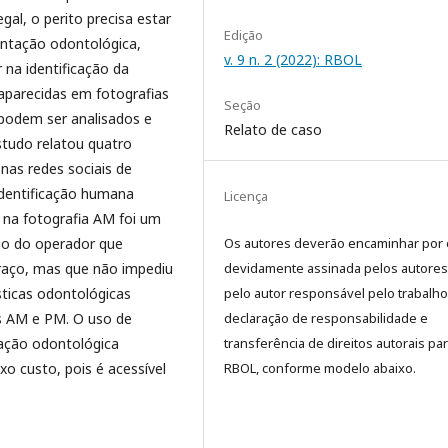
al, o perito precisa estar
Edição
ntação odontológica,
v. 9 n. 2 (2022): RBOL
na identificação da
aparecidas em fotografias
Seção
 podem ser analisados e
Relato de caso
estudo relatou quatro
 nas redes sociais de
dentificação humana
Licença
o na fotografia AM foi um
Os autores deverão encaminhar por 
rio do operador que
devidamente assinada pelos autores
raço, mas que não impediu
pelo autor responsável pelo trabalho
sticas odontológicas
declaração de responsabilidade e
es AM e PM. O uso de
transferência de direitos autorais par
cação odontológica
RBOL, conforme modelo abaixo.
ixo custo, pois é acessível