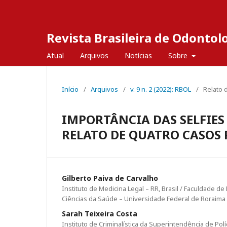
Revista Brasileira de Odontol
Atual
Arquivos
Notícias
Sobre
Início
/
Arquivos
/
v. 9 n. 2 (2022): RBOL
/
Relato 
IMPORTÂNCIA DAS SELFIES
RELATO DE QUATRO CASOS 
Gilberto Paiva de Carvalho
Instituto de Medicina Legal – RR, Brasil / Faculdade 
Ciências da Saúde – Universidade Federal de Roraima
Sarah Teixeira Costa
Instituto de Criminalística da Superintendência de Polí