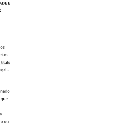
ADE E
S
dos
eitos
 título
gal -
onado
, que
a
so ou