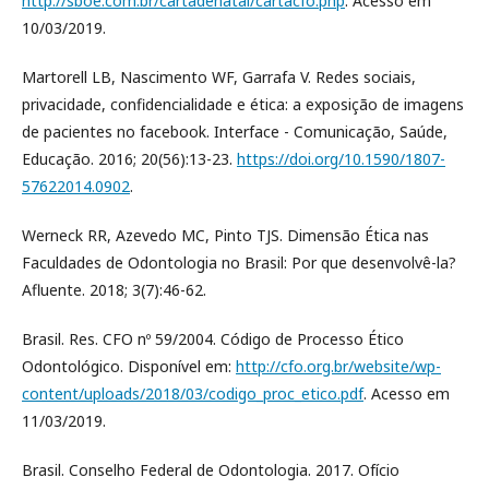
http://sboe.com.br/cartadenatal/cartacfo.php
. Acesso em
10/03/2019.
Martorell LB, Nascimento WF, Garrafa V. Redes sociais,
privacidade, confidencialidade e ética: a exposição de imagens
de pacientes no facebook. Interface - Comunicação, Saúde,
Educação. 2016; 20(56):13-23.
https://doi.org/10.1590/1807-
57622014.0902
.
Werneck RR, Azevedo MC, Pinto TJS. Dimensão Ética nas
Faculdades de Odontologia no Brasil: Por que desenvolvê-la?
Afluente. 2018; 3(7):46-62.
Brasil. Res. CFO nº 59/2004. Código de Processo Ético
Odontológico. Disponível em:
http://cfo.org.br/website/wp-
content/uploads/2018/03/codigo_proc_etico.pdf
. Acesso em
11/03/2019.
Brasil. Conselho Federal de Odontologia. 2017. Ofício