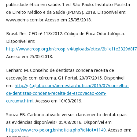
publicidade ética em saúde. 1 ed. São Paulo: Instituto Paulista
de Direito Médico e da Saúde (IPDMS). 2018. Disponível em:
www.ipdms.com.br. Acesso em 25/05/2018.
Brasil. Res. CFO nº 118/2012. Código de Ética Odontológica.
Disponível em:
http://www.crosp.org.br/crosp_v4/uploads/etica/2b1ef1e3329d8f
Acesso em 25/05/2018.
Lenharo M. Conselho de dentistas condena receita de
escovação com cúrcuma. G1 Portal. 20/07/2015. Disponível
em:
http://g1.globo.com/bemestar/noticia/2015/07/conselho-
de-dentistas-condena-receita-de-escovacao-com-
curcuma.html
. Acesso em 10/03/2019.
Souza FB. Carbono ativado versus clareamento dental: quais
as evidências disponíveis? 05/08/2016. Disponível em:
https://www.cro-pe.org.br/noticia.php?idNot=1140
. Acesso em: