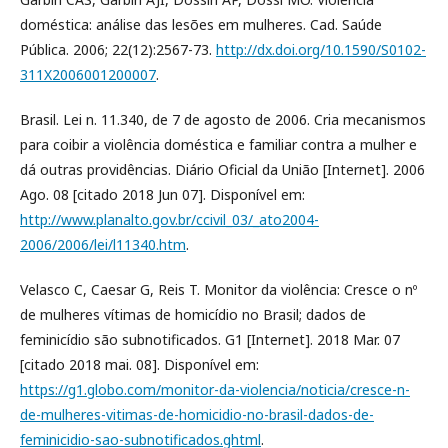
doméstica: análise das lesões em mulheres. Cad. Saúde
Pública. 2006; 22(12):2567-73.
http://dx.doi.org/10.1590/S0102-
311X2006001200007
.
Brasil. Lei n. 11.340, de 7 de agosto de 2006. Cria mecanismos
para coibir a violência doméstica e familiar contra a mulher e
dá outras providências. Diário Oficial da União [Internet]. 2006
Ago. 08 [citado 2018 Jun 07]. Disponível em:
http://www.planalto.gov.br/ccivil_03/_ato2004-
2006/2006/lei/l11340.htm
.
Velasco C, Caesar G, Reis T. Monitor da violência: Cresce o nº
de mulheres vítimas de homicídio no Brasil; dados de
feminicídio são subnotificados. G1 [Internet]. 2018 Mar. 07
[citado 2018 mai. 08]. Disponível em:
https://g1.globo.com/monitor-da-violencia/noticia/cresce-n-
de-mulheres-vitimas-de-homicidio-no-brasil-dados-de-
feminicidio-sao-subnotificados.ghtml
.