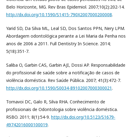
Belo Horizonte, MG. Rev Bras Epidemiol. 2007;10(2):202-14.
http://dx.doi.org/10.1590/S1415-790X2007000200008
.
Yarid SD, Da Silva ML, Leal SD, Dos Santos PPN, Nery LPM.
Abordagem odontológica perante a Lei Maria da Penha nos
anos de 2006 a 2011. Full Dentistry In Science. 2014;
5(18):351-7.
Saliba O, Garbin CAS, Garbin AJI, Dossi AP. Responsabilidade
do profissional de saúde sobre a notificação de casos de
violência doméstica. Rev Saúde Pública. 2007; 41(3):472-7.
http://dx.doi.org/10.1590/S0034-89102007000300021
.
Tornavoi DC, Galo R, Silva RHA. Conhecimento de
profissionais de Odontologia sobre violência doméstica.
RSBO. 2011; 8(1):54-9.
http://dx.doi.org/10.5123/S1679-
49742016000100019
.