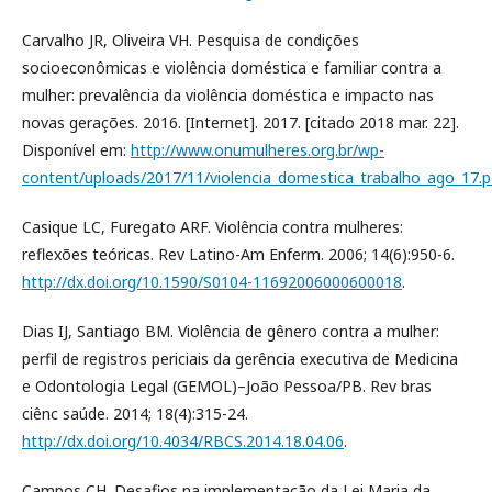
Carvalho JR, Oliveira VH. Pesquisa de condições
socioeconômicas e violência doméstica e familiar contra a
mulher: prevalência da violência doméstica e impacto nas
novas gerações. 2016. [Internet]. 2017. [citado 2018 mar. 22].
Disponível em:
http://www.onumulheres.org.br/wp-
content/uploads/2017/11/violencia_domestica_trabalho_ago_17.p
Casique LC, Furegato ARF. Violência contra mulheres:
reflexões teóricas. Rev Latino-Am Enferm. 2006; 14(6):950-6.
http://dx.doi.org/10.1590/S0104-11692006000600018
.
Dias IJ, Santiago BM. Violência de gênero contra a mulher:
perfil de registros periciais da gerência executiva de Medicina
e Odontologia Legal (GEMOL)–João Pessoa/PB. Rev bras
ciênc saúde. 2014; 18(4):315-24.
http://dx.doi.org/10.4034/RBCS.2014.18.04.06
.
Campos CH. Desafios na implementação da Lei Maria da