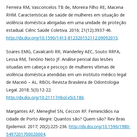
Ferreira RM, Vasconcelos TB de, Moreira Filho RE, Macena
RHM. Características de saúde de mulheres em situação de
violência doméstica abrigadas em uma unidade de proteção
estadual. Ciênc Saúde Coletiva. 2016; 21(12):3937-46.
http://dx.doi.org/10.1590/1413-812320152112.09092015
.
Soares EMG, Cavalcanti RR, Wanderley AEC, Souto RRFA,
Lessa RM, Tenório Neto JF. Análise pericial das lesões
situadas em cabeça e pescoço de mulheres vítimas de
violência doméstica atendidas em um instituto médico legal
de Maceió – AL. RBOL-Revista Brasileira de Odontologia
Legal. 2018; 5(3):12-22.
http://dx.doi.org/10.21117/rbol.v5i3.186
.
Margarites AF, Meneghel SN, Ceccon RF. Feminicídios na
cidade de Porto Alegre: Quantos são? Quem são? Rev Bras
Epidemiol. 2017; 20(2):225-236.
http://dx.doi.org/10.1590/1980-
5497201700020004
.