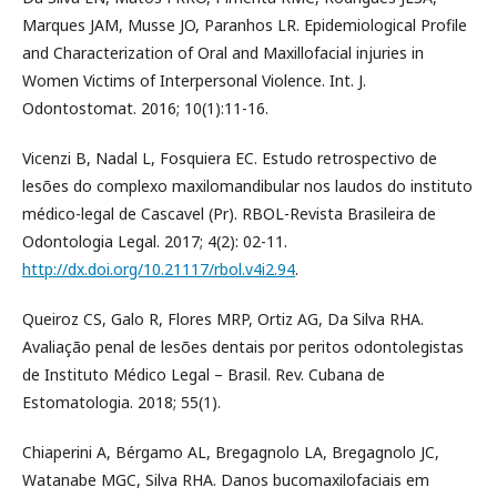
Marques JAM, Musse JO, Paranhos LR. Epidemiological Profile
and Characterization of Oral and Maxillofacial injuries in
Women Victims of Interpersonal Violence. Int. J.
Odontostomat. 2016; 10(1):11-16.
Vicenzi B, Nadal L, Fosquiera EC. Estudo retrospectivo de
lesões do complexo maxilomandibular nos laudos do instituto
médico-legal de Cascavel (Pr). RBOL-Revista Brasileira de
Odontologia Legal. 2017; 4(2): 02-11.
http://dx.doi.org/10.21117/rbol.v4i2.94
.
Queiroz CS, Galo R, Flores MRP, Ortiz AG, Da Silva RHA.
Avaliação penal de lesões dentais por peritos odontolegistas
de Instituto Médico Legal – Brasil. Rev. Cubana de
Estomatologia. 2018; 55(1).
Chiaperini A, Bérgamo AL, Bregagnolo LA, Bregagnolo JC,
Watanabe MGC, Silva RHA. Danos bucomaxilofaciais em