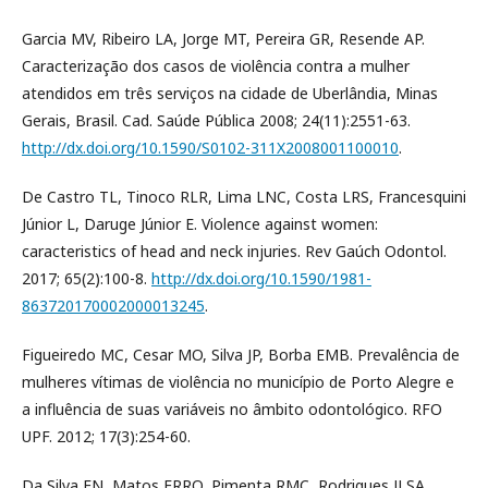
Garcia MV, Ribeiro LA, Jorge MT, Pereira GR, Resende AP.
Caracterização dos casos de violência contra a mulher
atendidos em três serviços na cidade de Uberlândia, Minas
Gerais, Brasil. Cad. Saúde Pública 2008; 24(11):2551-63.
http://dx.doi.org/10.1590/S0102-311X2008001100010
.
De Castro TL, Tinoco RLR, Lima LNC, Costa LRS, Francesquini
Júnior L, Daruge Júnior E. Violence against women:
caracteristics of head and neck injuries. Rev Gaúch Odontol.
2017; 65(2):100-8.
http://dx.doi.org/10.1590/1981-
863720170002000013245
.
Figueiredo MC, Cesar MO, Silva JP, Borba EMB. Prevalência de
mulheres vítimas de violência no município de Porto Alegre e
a influência de suas variáveis no âmbito odontológico. RFO
UPF. 2012; 17(3):254-60.
Da Silva EN, Matos FRRO, Pimenta RMC, Rodrigues JLSA,