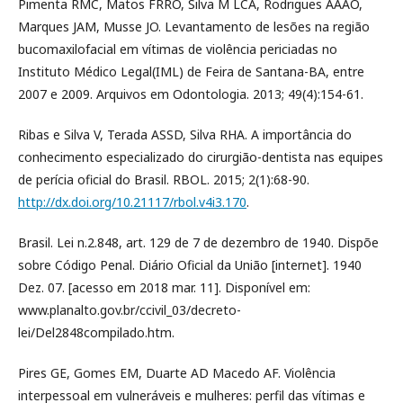
Pimenta RMC, Matos FRRO, Silva M LCA, Rodrigues AAAO,
Marques JAM, Musse JO. Levantamento de lesões na região
bucomaxilofacial em vítimas de violência periciadas no
Instituto Médico Legal(IML) de Feira de Santana-BA, entre
2007 e 2009. Arquivos em Odontologia. 2013; 49(4):154-61.
Ribas e Silva V, Terada ASSD, Silva RHA. A importância do
conhecimento especializado do cirurgião-dentista nas equipes
de perícia oficial do Brasil. RBOL. 2015; 2(1):68-90.
http://dx.doi.org/10.21117/rbol.v4i3.170
.
Brasil. Lei n.2.848, art. 129 de 7 de dezembro de 1940. Dispõe
sobre Código Penal. Diário Oficial da União [internet]. 1940
Dez. 07. [acesso em 2018 mar. 11]. Disponível em:
www.planalto.gov.br/ccivil_03/decreto-
lei/Del2848compilado.htm.
Pires GE, Gomes EM, Duarte AD Macedo AF. Violência
interpessoal em vulneráveis e mulheres: perfil das vítimas e