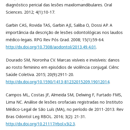
diagnóstico pericial das lesões maxilomandibulares. Oral
Sciences. 2012; 4(1):10-17.
Garbin CAS, Rovida TAS, Garbin AJI, Saliba O, Dossi AP. A
importância da descrição de lesões odontológicas nos laudos
médico-legais. RPG Rev Pós Grad. 2008; 15(1):59-64.
http://dx.doi.org/10.7308/aodontol/2013.49.4.01
.
Dourado SM, Noronha CV. Marcas visíveis e invisíveis: danos
ao rosto feminino em episódios de violência conjugal. Ciênc
Saúde Coletiva. 2015; 20(9):2911-20.
http://dx.doi.org/10.1590/1413-81232015209.19012014
.
Campos ML, Costas JF, Almeida SM, Delwing F, Furtado FMS,
Lima NC. Análise de lesões orofaciais registradas no Instituto
Médico-Legal de São Luís (MA), no período de 2011-2013. Rev
Bras Odontol Leg RBOL. 2016; 3(2): 21-31.
http://dx.doi.org/10.21117/rbol.v3i2.3
.