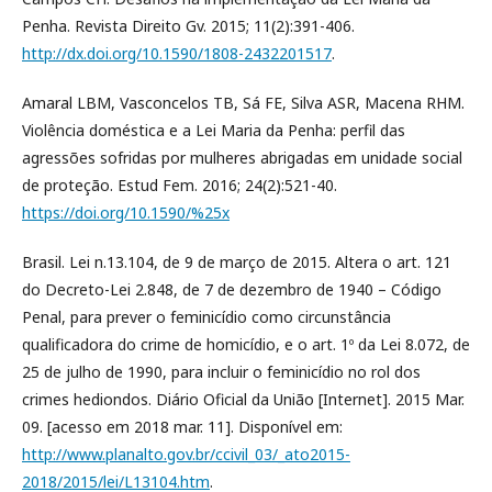
Penha. Revista Direito Gv. 2015; 11(2):391-406.
http://dx.doi.org/10.1590/1808-2432201517
.
Amaral LBM, Vasconcelos TB, Sá FE, Silva ASR, Macena RHM.
Violência doméstica e a Lei Maria da Penha: perfil das
agressões sofridas por mulheres abrigadas em unidade social
de proteção. Estud Fem. 2016; 24(2):521-40.
https://doi.org/10.1590/%25x
Brasil. Lei n.13.104, de 9 de março de 2015. Altera o art. 121
do Decreto-Lei 2.848, de 7 de dezembro de 1940 – Código
Penal, para prever o feminicídio como circunstância
qualificadora do crime de homicídio, e o art. 1º da Lei 8.072, de
25 de julho de 1990, para incluir o feminicídio no rol dos
crimes hediondos. Diário Oficial da União [Internet]. 2015 Mar.
09. [acesso em 2018 mar. 11]. Disponível em:
http://www.planalto.gov.br/ccivil_03/_ato2015-
2018/2015/lei/L13104.htm
.