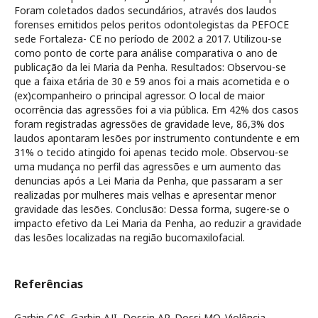
Foram coletados dados secundários, através dos laudos
forenses emitidos pelos peritos odontolegistas da PEFOCE
sede Fortaleza- CE no período de 2002 a 2017. Utilizou-se
como ponto de corte para análise comparativa o ano de
publicação da lei Maria da Penha. Resultados: Observou-se
que a faixa etária de 30 e 59 anos foi a mais acometida e o
(ex)companheiro o principal agressor. O local de maior
ocorrência das agressões foi a via pública. Em 42% dos casos
foram registradas agressões de gravidade leve, 86,3% dos
laudos apontaram lesões por instrumento contundente e em
31% o tecido atingido foi apenas tecido mole. Observou-se
uma mudança no perfil das agressões e um aumento das
denuncias após a Lei Maria da Penha, que passaram a ser
realizadas por mulheres mais velhas e apresentar menor
gravidade das lesões. Conclusão: Dessa forma, sugere-se o
impacto efetivo da Lei Maria da Penha, ao reduzir a gravidade
das lesões localizadas na região bucomaxilofacial.
Referências
Garbin CAS, Garbin AJI, Dossin AP, Dossi MO. Violência