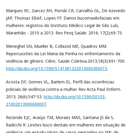
Marques RC, Garcez RH, Piorski CR, Carvalho GL, De Azevedo
JAP, Thomaz EBAF, Lopes FF. Danos bucomaxilofaciais em
mulheres: registros do Instituto Médico Legal de São Luís,
Maranhão - 2010 a 2013. Rev Pesq Saúde. 2016; 17(2):69-73.
Meneghel SN, Mueller B, Collaziol ME, Quadros MM.
Repercussões da Lei Maria da Penha no enfrentamento da
violência de gênero. Ciênc. Saúde Coletiva.2013;18(3):691-700.
http://dx.doi.org/10.1590/S141381232013000300015
.
Acosta DF, Gomes VL, Barlem EL. Perfil das ocorrências
policiais de violência contra a mulher. Rev Acta Paul Enferm.
2013; 26(6):547-53.
http://dx.doi.org/10.1590/S0103-
21002013000600007
.
Rezende EJC, Araújo TM, Moraes MAS, Santana JS da S,
Radicchi R. Lesões buco-dentais em mulheres em situação de
violência: um estudo piloto de casos periciados no IML de