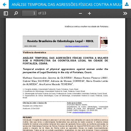
ANÁLISE TEMPORAL DAS AGRESSÕES FÍSICAS CONTRA A MULHER SOB A PERSPECTIVA DA ODONTOLOGIA LEGAL NA CIDADE DE FORTALEZA, CEARÁ