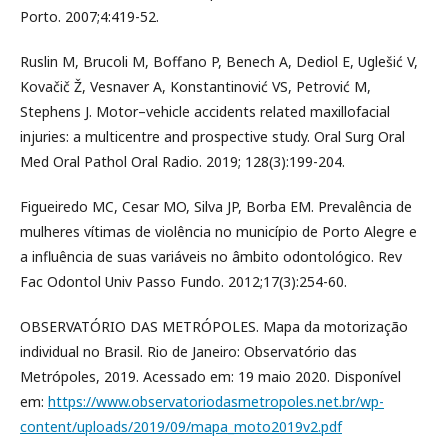
Porto. 2007;4:419-52.
Ruslin M, Brucoli M, Boffano P, Benech A, Dediol E, Uglešić V,
Kovačič Ž, Vesnaver A, Konstantinović VS, Petrović M,
Stephens J. Motor–vehicle accidents related maxillofacial
injuries: a multicentre and prospective study. Oral Surg Oral
Med Oral Pathol Oral Radio. 2019; 128(3):199-204.
Figueiredo MC, Cesar MO, Silva JP, Borba EM. Prevalência de
mulheres vítimas de violência no município de Porto Alegre e
a influência de suas variáveis no âmbito odontológico. Rev
Fac Odontol Univ Passo Fundo. 2012;17(3):254-60.
OBSERVATÓRIO DAS METRÓPOLES. Mapa da motorização
individual no Brasil. Rio de Janeiro: Observatório das
Metrópoles, 2019. Acessado em: 19 maio 2020. Disponível
em:
https://www.observatoriodasmetropoles.net.br/wp-
content/uploads/2019/09/mapa_moto2019v2.pdf