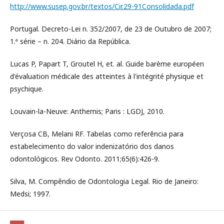
http://www.susep.gov.br/textos/Cir.29-91Consolidada.pdf
Portugal. Decreto-Lei n. 352/2007, de 23 de Outubro de 2007;
1.ª série – n. 204. Diário da República.
Lucas P, Papart T, Groutel H, et. al. Guide barème européen
d'évaluation médicale des atteintes à l'intégrité physique et
psychique.
Louvain-la-Neuve: Anthemis; Paris : LGDJ, 2010.
Verçosa CB, Melani RF. Tabelas como referência para
estabelecimento do valor indenizatório dos danos
odontológicos. Rev Odonto. 2011;65(6):426-9.
Silva, M. Compêndio de Odontologia Legal. Rio de Janeiro:
Medsi; 1997.