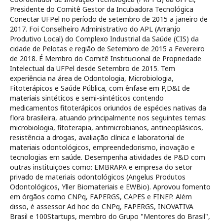
Presidente do Comitê Gestor da Incubadora Tecnológica
Conectar UFPel no período de setembro de 2015 a janeiro de
2017. Foi Conselheiro Administrativo do APL (Arranjo
Produtivo Local) do Complexo Industrial da Saúde (CIS) da
cidade de Pelotas e região de Setembro de 2015 a Fevereiro
de 2018. É Membro do Comitê Institucional de Propriedade
Intelectual da UFPel desde Setembro de 2015. Tem
experiência na área de Odontologia, Microbiologia,
Fitoterápicos e Saúde Pública, com ênfase em P,D&I de
materiais sintéticos e semi-sintéticos contendo
medicamentos fitoterápicos oriundos de espécies nativas da
flora brasileira, atuando principalmente nos seguintes temas:
microbiologia, fitoterapia, antimicrobianos, antineoplásicos,
resistência a drogas, avaliação clínica e laboratorial de
materiais odontológicos, empreendedorismo, inovação e
tecnologias em saúde. Desempenha atividades de P&D com
outras instituições como: EMBRAPA e empresa do setor
privado de materiais odontológicos (Angelus Produtos
Odontológicos, Yller Biomateriais e EWBio). Aprovou fomento
em órgãos como CNPq, FAPERGS, CAPES e FINEP. Além
disso, é assessor Ad hoc do CNPq, FAPERGS, INOVATIVA
Brasil e 100Startups, membro do Grupo "Mentores do Brasil",