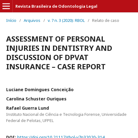
Revista Brasileira de Odontologia Legal
Início
/
Arquivos
/
v. 7 n. 3 (2020): RBOL
/
Relato de caso
ASSESSMENT OF PERSONAL
INJURIES IN DENTISTRY AND
DISCUSSION OF DPVAT
INSURANCE – CASE REPORT
Luciane Domingues Conceição
Carolina Schuster Ouriques
Rafael Guerra Lund
Instituto Nacional de Ciência e Tecnologia Forense, Universidade
Federal de Pelotas, UFPEL
DOI:
https://doi.org/10.21117/rbol-v7n32020-314