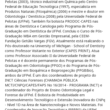
Pelotas (2003), técnico industrial em Química pelo Centro
Federal de Educação Tecnológica (1997), especialista em
Produtos Naturais (Fitoquímica) (2006) e mestre e doutor em
Odontologia / Dentística (2008) pela Universidade Federal de
Pelotas (UFPel). Também foi bolsista PRODOC-CAPES nas
áreas de Dentística e Cariologia pelo Programa de Pós-
Graduação em Dentística da UFPel. Concluiu o Curso de Pós-
Graduação MBA em Gestão Empresarial, pela CEEM-
Fundação Getúlio Vargas (FGV). Atualmente está realizando o
Pós-doutorado na University of Michigan - School of Dentistry
como Professor Visitante no Exterior (CAPES PRINT). Atua
como Professor Associado II da Universidade Federal de
Pelotas e é docente permanente dos Programas de Pós-
Graduação em Odontologia (PPGO) e do Programa de Pós-
Graduação em Bioquímica e Bioprospecção (PPGBBio),
ambos da UFPel. É um dos coordenadores de projeto do
INCT Ciências Forenses (CHAMADA PÚBLICA
MCTI/CNPQ/CAPES/FAPS No 16/2014 - PROGRAMA INCT) e
coordenador do Projeto de Ensino Odontologia Legal e
Forense da UFPel. É Bolsista de Produtividade em
Desenvolvimento Tecnológico e Extensão Inovadora do CNPq
- Nível 1D na Área de Nanotecnologia e Novos Materiais. Foi
Coordenador de Inovação Tecnológica (PRPPG) da UFPel,