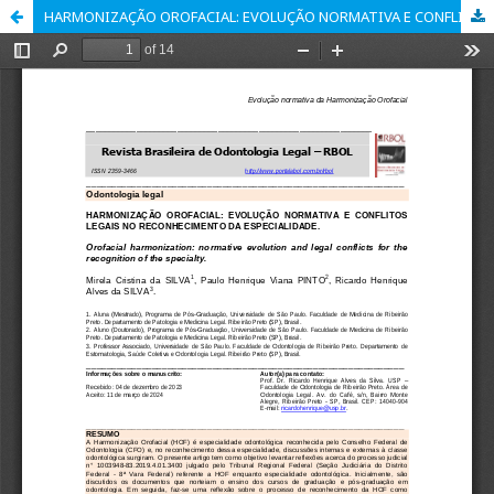
HARMONIZAÇÃO OROFACIAL: EVOLUÇÃO NORMATIVA E CONFLITOS LEGAIS NO RECONHECIMENTO DA ESPECIALIDADE