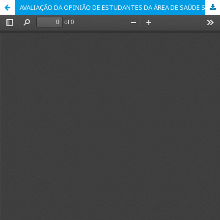
AVALIAÇÃO DA OPINIÃO DE ESTUDANTES DA ÁREA DE SAÚDE SOBRE A ATUAÇÃO DO CIRURGIÃO-DENTISTA NA HARMONIZAÇÃO OROFACIAL