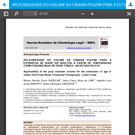
APLICABILIDADE DO VOLUME DA CÂMARA PULPAR PARA A ESTIMATIVA DE IDADE EM ADULTOS A PARTIR DE TOMOGRAFIAS COMPUTADORIZADAS DE FEIXE CÔNICO: UM ESTUDO PILOTO